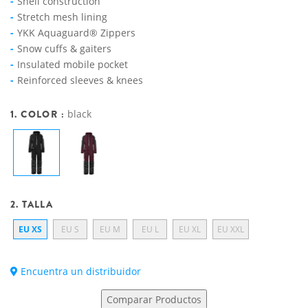
Shell construction
Stretch mesh lining
YKK Aquaguard® Zippers
Snow cuffs & gaiters
Insulated mobile pocket
Reinforced sleeves & knees
1. COLOR :
black
2. TALLA
EU XS
EU S
EU M
EU L
EU XL
EU XXL
Encuentra un distribuidor
Comparar Productos