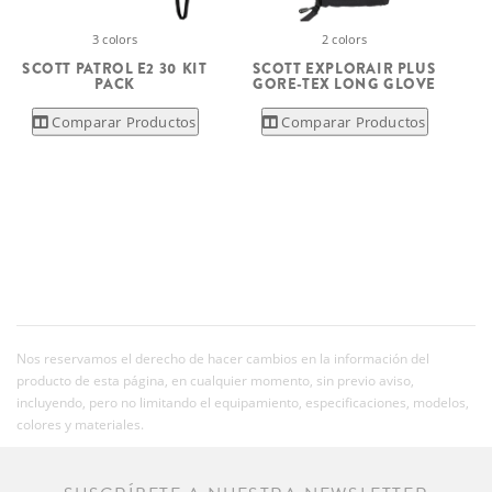
3 colors
2 colors
SCOTT PATROL E2 30 KIT
SCOTT EXPLORAIR PLUS
PACK
GORE-TEX LONG GLOVE
Comparar Productos
Comparar Productos
Nos reservamos el derecho de hacer cambios en la información del
producto de esta página, en cualquier momento, sin previo aviso,
incluyendo, pero no limitando el equipamiento, especificaciones, modelos,
colores y materiales.