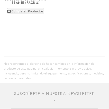
BEANIE (PACK 3)
Comparar Productos
Nos reservamos el derecho de hacer cambios en la información del
producto de esta página, en cualquier momento, sin previo aviso,
incluyendo, pero no limitando el equipamiento, especificaciones, modelos,
colores y materiales.
SUSCRÍBETE A NUESTRA NEWSLETTER