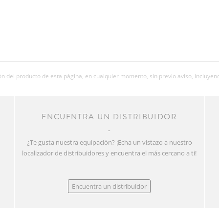
 del producto de esta página, en cualquier momento, sin previo aviso, incluyend
R
ENCUENTRA UN DISTRIBUIDOR
¿Te gusta nuestra equipación? ¡Echa un vistazo a nuestro
localizador de distribuidores y encuentra el más cercano a ti!
Encuentra un distribuidor