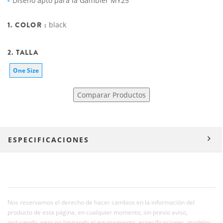
Diseño apto para la Gambler MY25
1. COLOR :
black
2. TALLA
One Size
Comparar Productos
ESPECIFICACIONES
Nos reservamos el derecho de hacer cambios en la información del
producto de esta página, en cualquier momento, sin previo aviso,
incluyendo, pero no limitando el equipamiento, especificaciones, modelos,