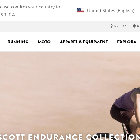
lease confirm your country to
United States (English)
 online.
AYUDA
B
RUNNING
MOTO
APPAREL & EQUIPMENT
EXPLORA
SCOTT ENDURANCE COLLECTIO