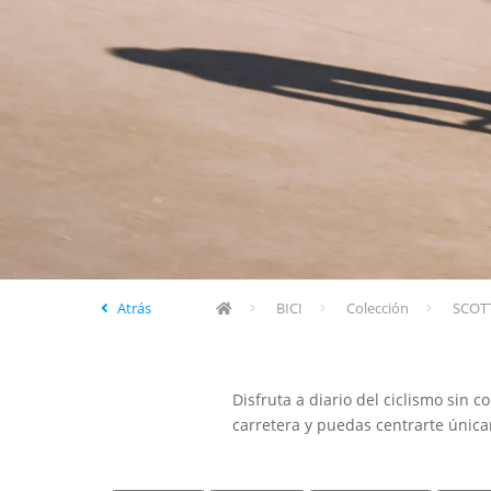
Atrás
BICI
Colección
SCOTT
Disfruta a diario del ciclismo sin
carretera y puedas centrarte únic