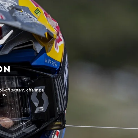
ON
l-off system, offering a
ons.