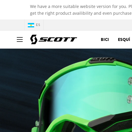
We have a more suitable website version for you. P
get the right product availibility and even purchase
ES
BICI
ESQUÍ