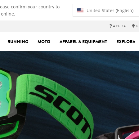
lease confirm your country to
United States (English)
 online.
AYUDA
B
RUNNING
MOTO
APPAREL & EQUIPMENT
EXPLORA