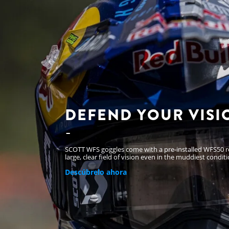
DEFEND YOUR VISI
SCOTT WFS goggles come with a pre-installed WFS50 rol
large, clear field of vision even in the muddiest conditi
Descúbrelo ahora