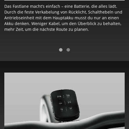
 –
Das Fastlane macht’s einfach – eine Batterie, die alles lädt.
Du
t
Durch die feste Verkabelung von Rücklicht, Schalthebeln und
di
Antriebseinheit mit dem Hauptakku musst du nur an einen
we
Akku denken. Weniger Kabel, um den Überblick zu behalten,
Gr
mehr Zeit, um die nächste Route zu planen.
Le
lo
üb