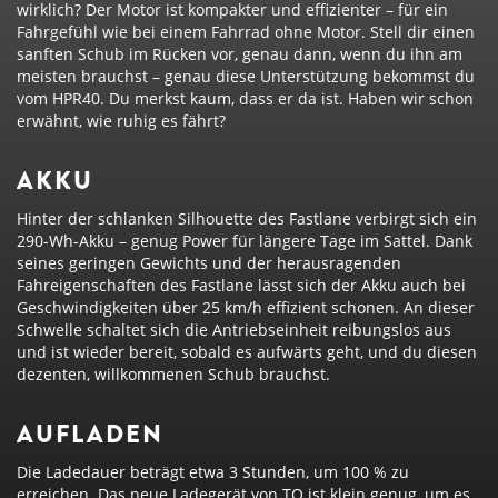
wirklich? Der Motor ist kompakter und effizienter – für ein
Fahrgefühl wie bei einem Fahrrad ohne Motor. Stell dir einen
sanften Schub im Rücken vor, genau dann, wenn du ihn am
meisten brauchst – genau diese Unterstützung bekommst du
vom HPR40. Du merkst kaum, dass er da ist. Haben wir schon
erwähnt, wie ruhig es fährt?
AKKU
Hinter der schlanken Silhouette des Fastlane verbirgt sich ein
290-Wh-Akku – genug Power für längere Tage im Sattel. Dank
seines geringen Gewichts und der herausragenden
Fahreigenschaften des Fastlane lässt sich der Akku auch bei
Geschwindigkeiten über 25 km/h effizient schonen. An dieser
Schwelle schaltet sich die Antriebseinheit reibungslos aus
und ist wieder bereit, sobald es aufwärts geht, und du diesen
dezenten, willkommenen Schub brauchst.
AUFLADEN
Die Ladedauer beträgt etwa 3 Stunden, um 100 % zu
erreichen. Das neue Ladegerät von TQ ist klein genug, um es