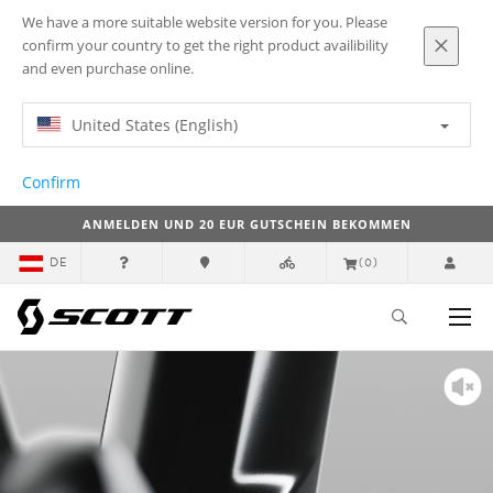
We have a more suitable website version for you. Please
confirm your country to get the right product availibility
and even purchase online.
United States (English)
Confirm
ANMELDEN UND 20 EUR GUTSCHEIN BEKOMMEN
DE
(0)
Oben
Fastlane