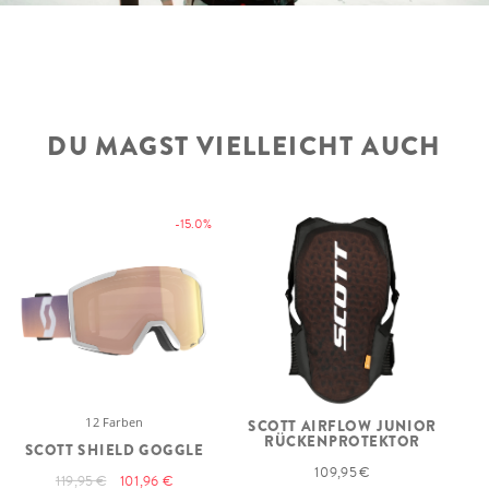
DU MAGST VIELLEICHT AUCH
-15.0%
12 Farben
SCOTT AIRFLOW JUNIOR
RÜCKENPROTEKTOR
SCOTT SHIELD GOGGLE
S
109,95 €
119,95 €
101,96 €