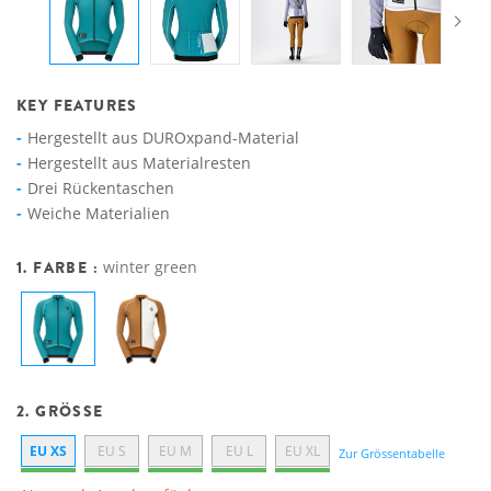
KEY FEATURES
Hergestellt aus DUROxpand-Material
Hergestellt aus Materialresten
Drei Rückentaschen
Weiche Materialien
1. FARBE :
winter green
2. GRÖSSE
EU XS
EU S
EU M
EU L
EU XL
Zur Grössentabelle