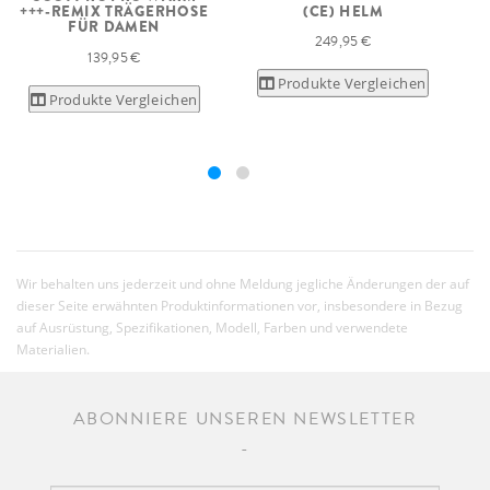
(CE) HELM
+++-REMIX TRÄGERHOSE
G
FÜR DAMEN
249,95 €
139,95 €
Produkte Vergleichen
Produkte Vergleichen
Wir behalten uns jederzeit und ohne Meldung jegliche Änderungen der auf
dieser Seite erwähnten Produktinformationen vor, insbesondere in Bezug
auf Ausrüstung, Spezifikationen, Modell, Farben und verwendete
Materialien.
ABONNIERE UNSEREN NEWSLETTER