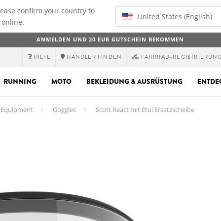
lease confirm your country to
United States (English)
 online.
ANMELDEN UND 20 EUR GUTSCHEIN BEKOMMEN
HILFE
HÄNDLER FINDEN
FAHRRAD-REGISTRIERUN
RUNNING
MOTO
BEKLEIDUNG & AUSRÜSTUNG
ENTDE
Equipment
Goggles
Scott React mit Etui Ersatzscheibe