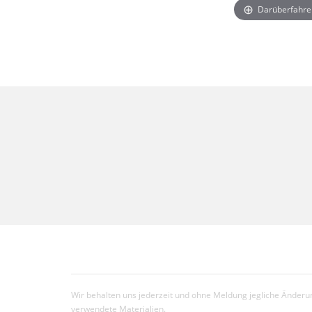
Darüberfahre
Wir behalten uns jederzeit und ohne Meldung jegliche Änderun
verwendete Materialien.