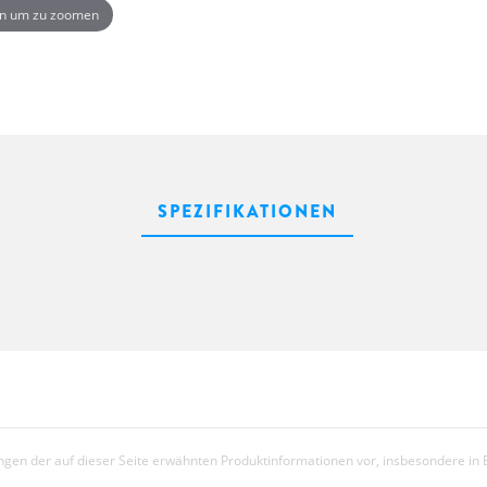
n um zu zoomen
SPEZIFIKATIONEN
gen der auf dieser Seite erwähnten Produktinformationen vor, insbesondere in 