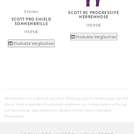
8 Farben
SCOTT RC PROGRESSIVE
HERRENHOSE
SCOTT PRO SHIELD
SONNENBRILLE
159,95 €
119,95 €
Produkte Vergleichen
Produkte Vergleichen
Wir behalten uns jederzeit und ohne Meldung jegliche Änderungen der auf
dieser Seite erwähnten Produktinformationen vor, insbesondere in Bezug
auf Ausrüstung, Spezifikationen, Modell, Farben und verwendete
Materialien.