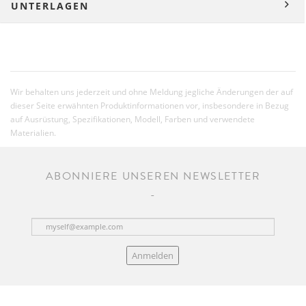
UNTERLAGEN
Wir behalten uns jederzeit und ohne Meldung jegliche Änderungen der auf
dieser Seite erwähnten Produktinformationen vor, insbesondere in Bezug
auf Ausrüstung, Spezifikationen, Modell, Farben und verwendete
Materialien.
ABONNIERE UNSEREN NEWSLETTER
Anmelden