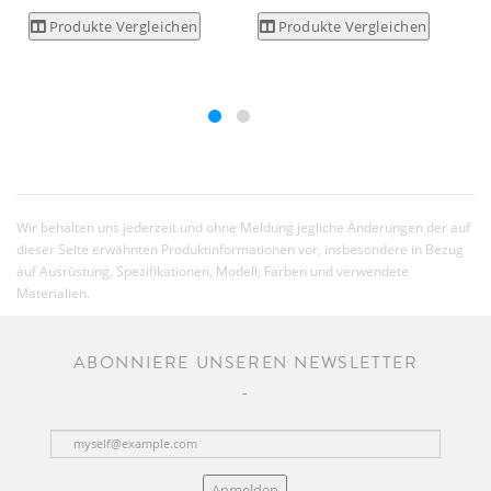
Produkte Vergleichen
Produkte Vergleichen
Wir behalten uns jederzeit und ohne Meldung jegliche Änderungen der auf
dieser Seite erwähnten Produktinformationen vor, insbesondere in Bezug
auf Ausrüstung, Spezifikationen, Modell, Farben und verwendete
Materialien.
ABONNIERE UNSEREN NEWSLETTER
Anmelden