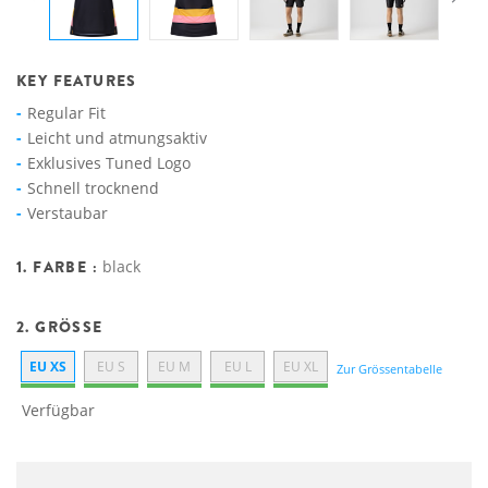
KEY FEATURES
Regular Fit
Leicht und atmungsaktiv
Exklusives Tuned Logo
Schnell trocknend
Verstaubar
1. FARBE :
black
2. GRÖSSE
EU XS
EU S
EU M
EU L
EU XL
Zur Grössentabelle
Verfügbar