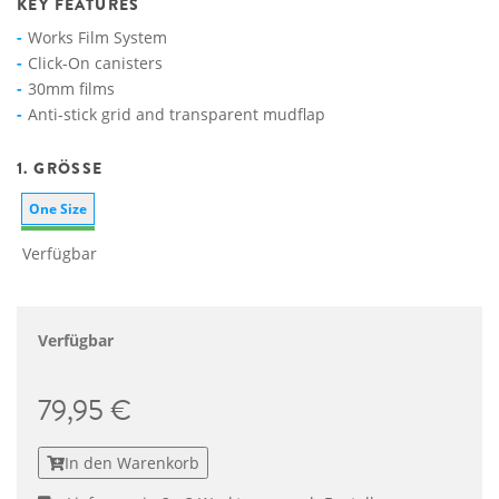
KEY FEATURES
Works Film System
Click-On canisters
30mm films
Anti-stick grid and transparent mudflap
1. GRÖSSE
One Size
Verfügbar
Verfügbar
79,95 €
In den Warenkorb