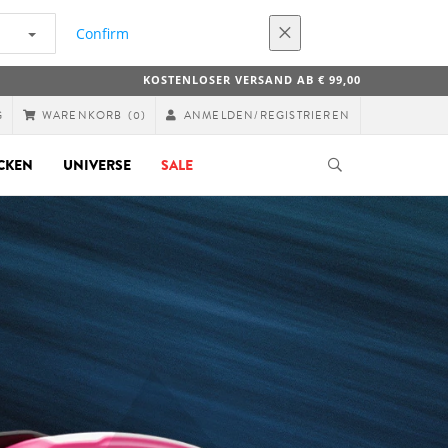
Confirm
KOSTENLOSER VERSAND AB € 99,00
G
ANMELDEN/REGISTRIEREN
WARENKORB
(0)
CKEN
UNIVERSE
SALE