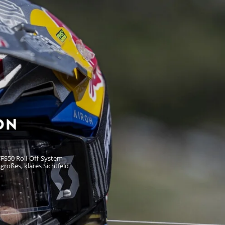
ON
WFS50 Roll-Off-System
großes, klares Sichtfeld