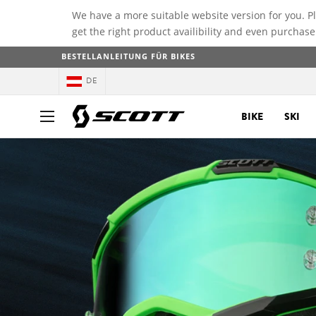
We have a more suitable website version for you. P
get the right product availibility and even purchase
BESTELLANLEITUNG FÜR BIKES
DE
BIKE
SKI