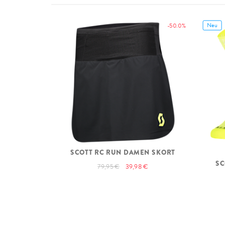
Neu
-50.0%
SCOTT RC RUN DAMEN SKORT
SC
79,95 €
39,98 €