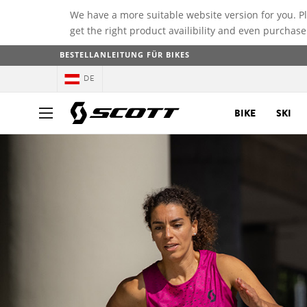
We have a more suitable website version for you. P
get the right product availibility and even purchase
BESTELLANLEITUNG FÜR BIKES
DE
BIKE
SKI