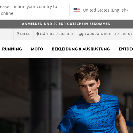
lease confirm your country to
United States (English)
 online.
ANMELDEN UND 20 EUR GUTSCHEIN BEKOMMEN
HILFE
HÄNDLER FINDEN
FAHRRAD-REGISTRIERUN
RUNNING
MOTO
BEKLEIDUNG & AUSRÜSTUNG
ENTDE