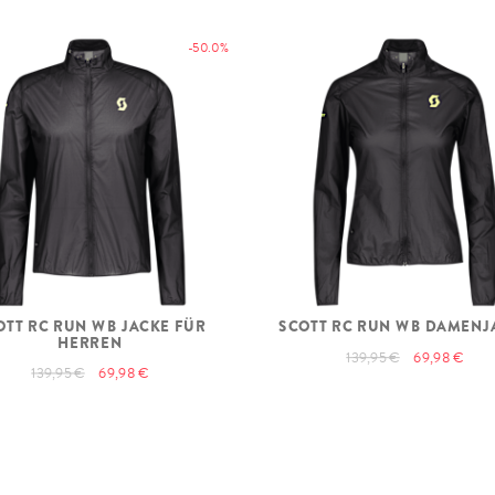
-50.0%
OTT RC RUN WB JACKE FÜR
SCOTT RC RUN WB DAMENJ
HERREN
139,95 €
69,98 €
139,95 €
69,98 €