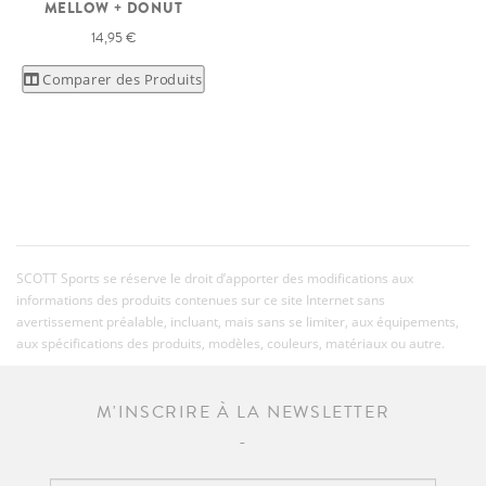
MELLOW + DONUT
14,95 €
Comparer des Produits
SCOTT Sports se réserve le droit d’apporter des modifications aux
informations des produits contenues sur ce site Internet sans
avertissement préalable, incluant, mais sans se limiter, aux équipements,
aux spécifications des produits, modèles, couleurs, matériaux ou autre.
M'INSCRIRE À LA NEWSLETTER