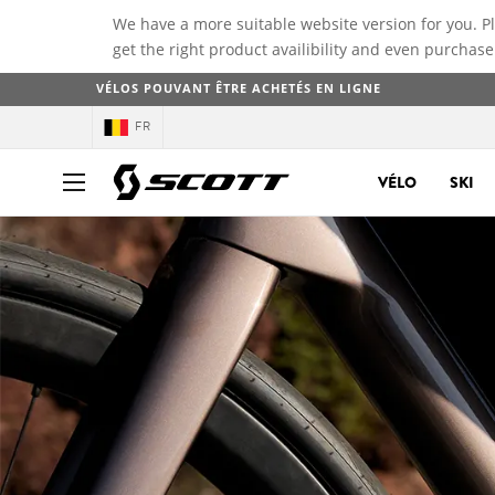
We have a more suitable website version for you. P
get the right product availibility and even purchase
VÉLOS POUVANT ÊTRE ACHETÉS EN LIGNE
FR
VÉLO
SKI