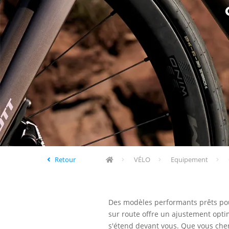
Retour
VÉLO
Equipement
Des modèles performants prêts pour
sur route offre un ajustement optim
s'étend devant vous. Que vous cher