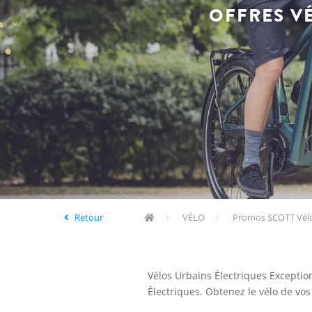
OFFRES V
Retour
VÉLO
Promos SCOTT Vél
Vélos Urbains Électriques Exception
Électriques. Obtenez le vélo de vos r