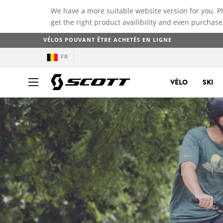
We have a more suitable website version for you. P
get the right product availibility and even purchase
VÉLOS POUVANT ÊTRE ACHETÉS EN LIGNE
FR
VÉLO
SKI