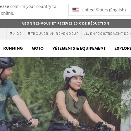
lease confirm your country to
United States (English)
 online.
ABONNEZ-VOUS ET RECEVEZ 20 € DE RÉDUCTION
AIDE
TROUVER UN REVENDEUR
ENREGISTREMENT DE 
RUNNING
MOTO
VÊTEMENTS & ÉQUIPEMENT
EXPLOR