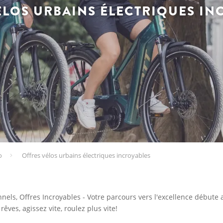
ÉLOS URBAINS ÉLECTRIQUES IN
o
Offres vélos urbains électriques incroyables
nels, Offres Incroyables - Votre parcours vers l'excellence débute 
êves, agissez vite, roulez plus vite!