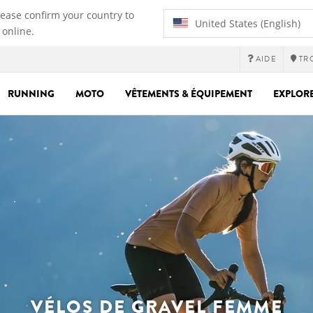
lease confirm your country to
United States (English)
 online.
AIDE
TR
RUNNING
MOTO
VÊTEMENTS & ÉQUIPEMENT
EXPLOR
VÉLOS DE GRAVEL FEMME