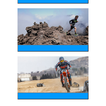
wintersports
running
motosports