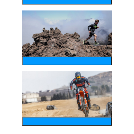
wintersports
running
motosports