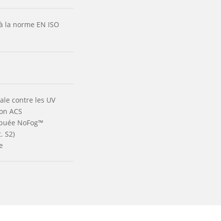
à la norme EN ISO
ale contre les UV
ion ACS
-buée NoFog™
. S2)
e