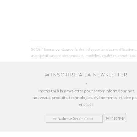
SCOTT Sports se réserve le droit d’apporter des modifications 
aux spécifications des produits, modèles, couleurs, matériaux 
M'INSCRIRE À LA NEWSLETTER
Inscris-toi à la newsletter pour rester informé sur nos
nouveaux produits, technologies, évènements, et bien pl
encore !
M’inscrire