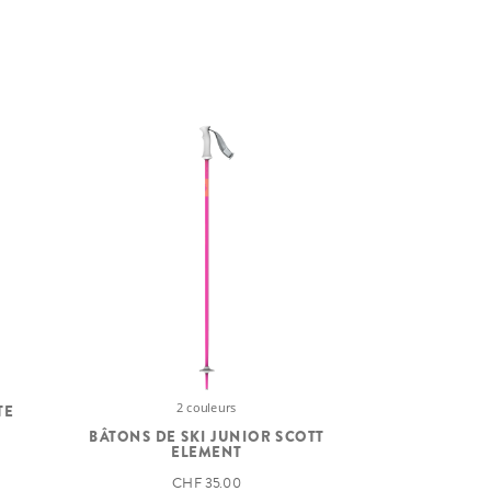
2 couleurs
TE
BÂTONS DE SKI JUNIOR SCOTT
COMBO SCOTT
ELEMENT
MASQUE
CHF 35.00
C