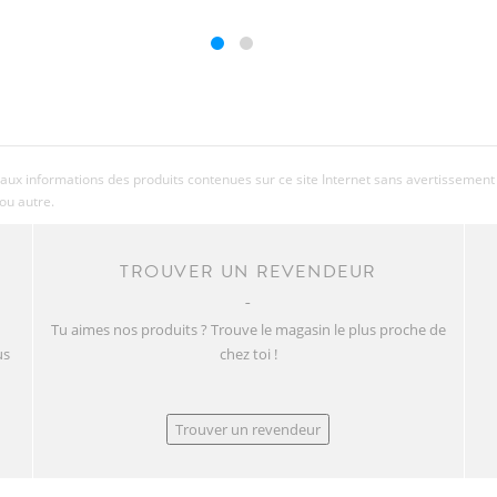
aux informations des produits contenues sur ce site Internet sans avertissement 
ou autre.
TROUVER UN REVENDEUR
Tu aimes nos produits ? Trouve le magasin le plus proche de
us
chez toi !
Trouver un revendeur