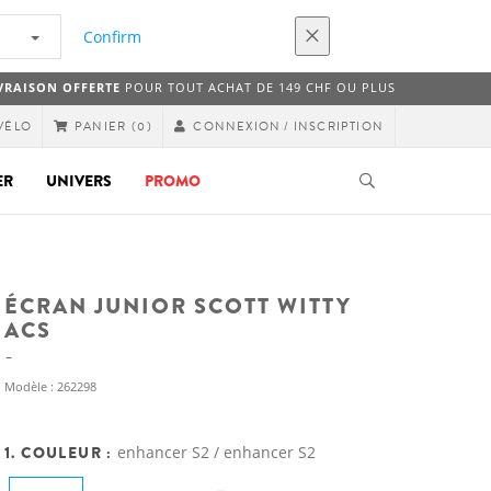
Confirm
VRAISON OFFERTE
POUR TOUT ACHAT DE 149 CHF OU PLUS
VÉLO
CONNEXION / INSCRIPTION
PANIER
(0)
ER
UNIVERS
PROMO
ÉCRAN JUNIOR SCOTT WITTY
ACS
Modèle : 262298
1. COULEUR :
enhancer S2 / enhancer S2