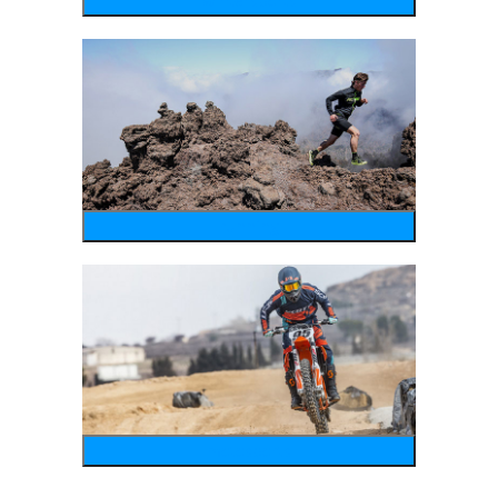
wintersports
running
motosports