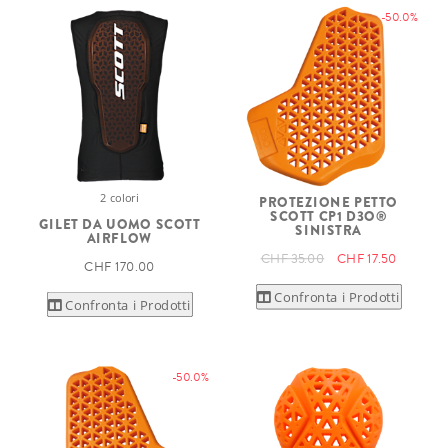
-50.0%
2 colori
PROTEZIONE PETTO
SCOTT CP1 D3O®
GILET DA UOMO SCOTT
SINISTRA
AIRFLOW
CHF 35.00
CHF 17.50
CHF 170.00
Confronta i Prodotti
Confronta i Prodotti
-50.0%