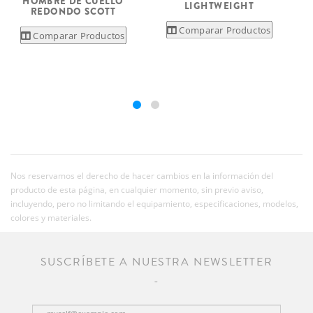
HOMBRE DE CUELLO
LIGHTWEIGHT
REDONDO SCOTT
Comparar Productos
Comparar Productos
Nos reservamos el derecho de hacer cambios en la información del
producto de esta página, en cualquier momento, sin previo aviso,
incluyendo, pero no limitando el equipamiento, especificaciones, modelos,
colores y materiales.
SUSCRÍBETE A NUESTRA NEWSLETTER