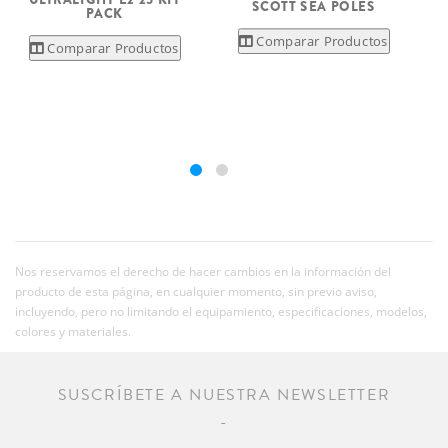
SCOTT SEA POLES
PACK
Comparar Productos
Comparar Productos
Nos reservamos el derecho de hacer cambios en la información del
producto de esta página, en cualquier momento, sin previo aviso,
incluyendo, pero no limitando el equipamiento, especificaciones, modelos,
colores y materiales.
SUSCRÍBETE A NUESTRA NEWSLETTER