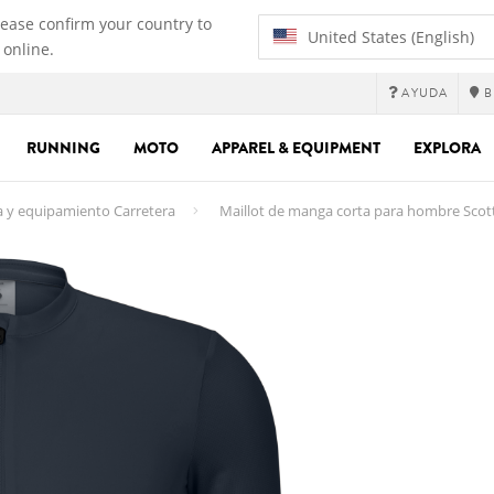
lease confirm your country to
United States (English)
 online.
AYUDA
B
RUNNING
MOTO
APPAREL & EQUIPMENT
EXPLORA
 y equipamiento Carretera
Maillot de manga corta para hombre Scot