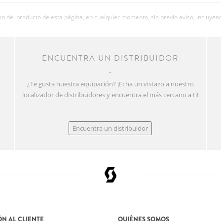
 del producto de esta página, en cualquier momento, sin previo aviso, incluyend
R
ENCUENTRA UN DISTRIBUIDOR
¿Te gusta nuestra equipación? ¡Echa un vistazo a nuestro
localizador de distribuidores y encuentra el más cercano a ti!
Encuentra un distribuidor
N AL CLIENTE
QUIÉNES SOMOS