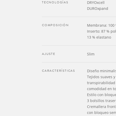
TECNOLOGÍAS
DRYOxcell
DUROxpand
COMPOSICIÓN
Membrana: 100 % 
Inserto: 87 % pol
13 % elastano
AJUSTE
Slim
CARACTERÍSTICAS
Diseño minimali
Tejidos suaves y
transpirabilidad
comodidad en to
Estilo con bloqu
3 bolsillos trase
Cremallera front
con bloqueo sem