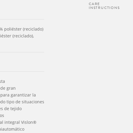
CARE
INSTRUCTIONS
poliéster (reciclado)
iéster (reciclado),
sta
 de gran
 para garantizar la
do tipo de situaciones
es de tejido
ros
al integral Vislon®
iautomático