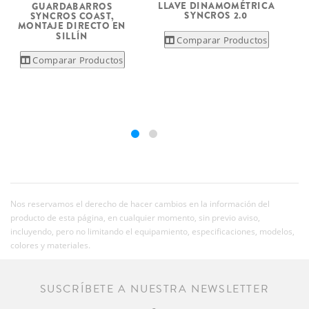
LLAVE DINAMOMÉTRICA
S
GUARDABARROS
SYNCROS 2.0
SYNCROS COAST,
MONTAJE DIRECTO EN
SILLÍN
Comparar Productos
Comparar Productos
Nos reservamos el derecho de hacer cambios en la información del
producto de esta página, en cualquier momento, sin previo aviso,
incluyendo, pero no limitando el equipamiento, especificaciones, modelos,
colores y materiales.
SUSCRÍBETE A NUESTRA NEWSLETTER