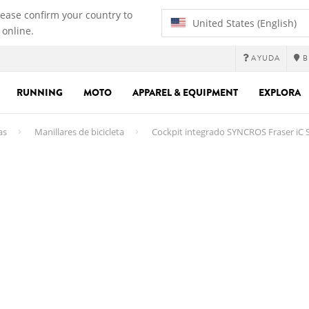
lease confirm your country to
United States (English)
 online.
AYUDA
B
RUNNING
MOTO
APPAREL & EQUIPMENT
EXPLORA
as
Manillares de bicicleta
Cockpit integrado SYNCROS Fraser iC S