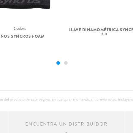
2 colors
LLAVE DINAMOMÉTRICA SYNC
2.0
UÑOS SYNCROS FOAM
 del producto de esta página, en cualquier momento, sin previo aviso, incluyend
R
ENCUENTRA UN DISTRIBUIDOR