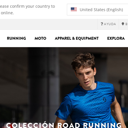
lease confirm your country to
United States (English)
 online.
AYUDA
B
RUNNING
MOTO
APPAREL & EQUIPMENT
EXPLORA
COLECCIÓN ROAD RUNNING