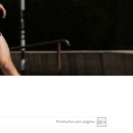
Productos por página :
24