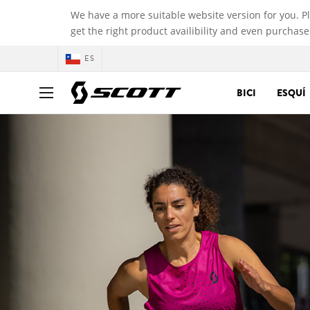
We have a more suitable website version for you. P
get the right product availibility and even purchase
ES
BICI
ESQUÍ