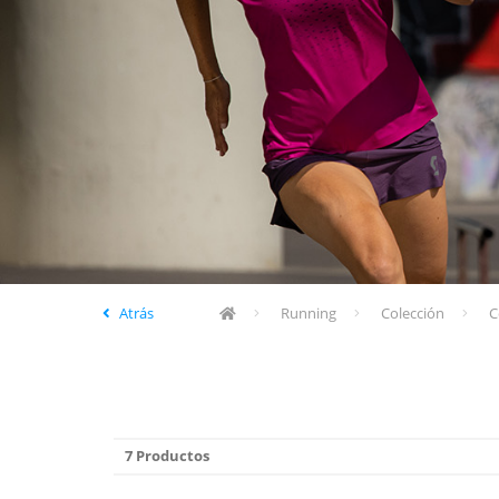
Atrás
Running
Colección
C
7 Productos