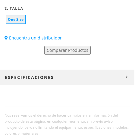
2. TALLA
One Size
Encuentra un distribuidor
Comparar Productos
ESPECIFICACIONES
Nos reservamos el derecho de hacer cambios en la información del
producto de esta página, en cualquier momento, sin previo aviso,
incluyendo, pero no limitando el equipamiento, especificaciones, modelos,
colores y materiales.