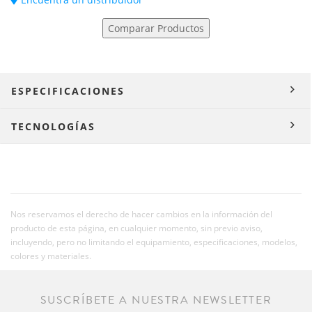
Comparar Productos
ESPECIFICACIONES
TECNOLOGÍAS
Nos reservamos el derecho de hacer cambios en la información del
producto de esta página, en cualquier momento, sin previo aviso,
incluyendo, pero no limitando el equipamiento, especificaciones, modelos,
colores y materiales.
SUSCRÍBETE A NUESTRA NEWSLETTER