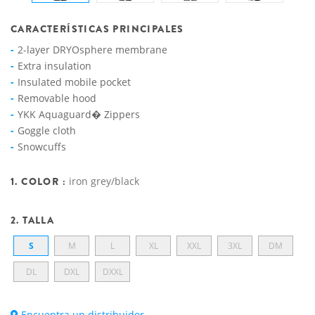
CARACTERÍSTICAS PRINCIPALES
2-layer DRYOsphere membrane
Extra insulation
Insulated mobile pocket
Removable hood
YKK Aquaguard� Zippers
Goggle cloth
Snowcuffs
1. COLOR :
iron grey/black
2. TALLA
S
M
L
XL
XXL
3XL
DM
DL
DXL
DXXL
Encuentra un distribuidor