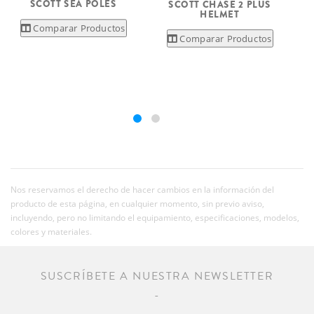
SCOTT SEA POLES
SCOTT CHASE 2 PLUS
HELMET
Comparar Productos
Comparar Productos
Nos reservamos el derecho de hacer cambios en la información del
producto de esta página, en cualquier momento, sin previo aviso,
incluyendo, pero no limitando el equipamiento, especificaciones, modelos,
colores y materiales.
SUSCRÍBETE A NUESTRA NEWSLETTER