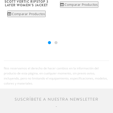
SCOTT VERTIC RIPSTOP 3
Comparar Productos
LAYER WOMEN'S JACKET
Comparar Productos
Nos reservamos el derecho de hacer cambios en la información del
producto de esta página, en cualquier momento, sin previo aviso,
incluyendo, pero no limitando el equipamiento, especificaciones, modelos,
colores y materiales.
SUSCRÍBETE A NUESTRA NEWSLETTER