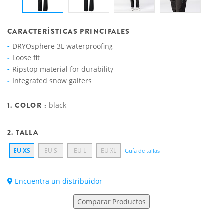
CARACTERÍSTICAS PRINCIPALES
DRYOsphere 3L waterproofing
Loose fit
Ripstop material for durability
Integrated snow gaiters
1. COLOR :
black
2. TALLA
EU XS
EU S
EU L
EU XL
Guía de tallas
Encuentra un distribuidor
Comparar Productos