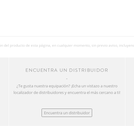
 del producto de esta página, en cualquier momento, sin previo aviso, incluyend
R
ENCUENTRA UN DISTRIBUIDOR
¿Te gusta nuestra equipación? ¡Echa un vistazo a nuestro
localizador de distribuidores y encuentra el más cercano a ti!
Encuentra un distribuidor