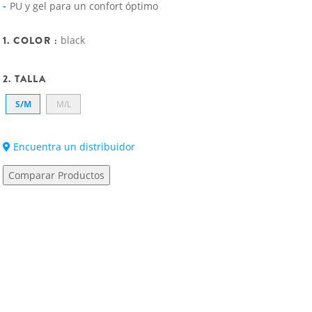
PU y gel para un confort óptimo
1. COLOR :
black
2. TALLA
S/M
M/L
Encuentra un distribuidor
Comparar Productos