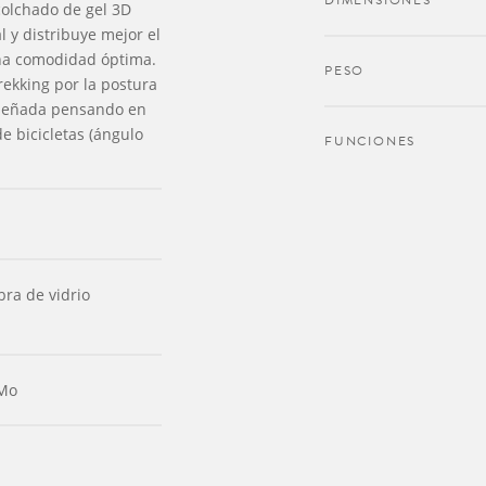
DIMENSIONES
colchado de gel 3D
l y distribuye mejor el
una comodidad óptima.
PESO
ekking por la postura
iseñada pensando en
e bicicletas (ángulo
FUNCIONES
ra de vidrio
-Mo
l