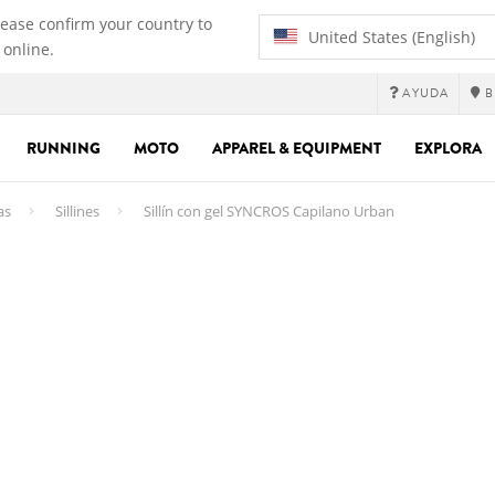
lease confirm your country to
United States (English)
 online.
AYUDA
B
RUNNING
MOTO
APPAREL & EQUIPMENT
EXPLORA
as
Sillines
Sillín con gel SYNCROS Capilano Urban