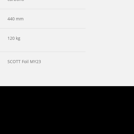
440 mm
120 kg
SCOTT Foil MY23
N