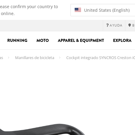
lease confirm your country to
United States (English)
 online.
AYUDA
B
RUNNING
MOTO
APPAREL & EQUIPMENT
EXPLORA
as
Manillares de bicicleta
Cockpit integrado SYNCROS Creston i