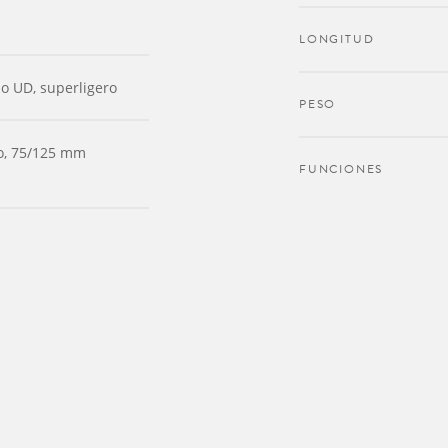
LONGITUD
o UD, superligero
PESO
o, 75/125 mm
FUNCIONES