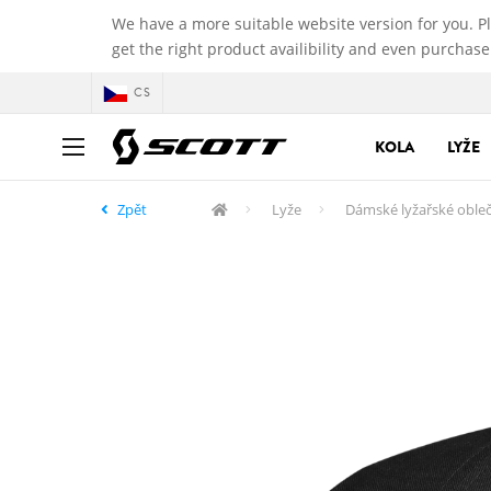
We have a more suitable website version for you. P
get the right product availibility and even purchase
CS
KOLA
LYŽE
Zpět
Lyže
Dámské lyžařské obleč