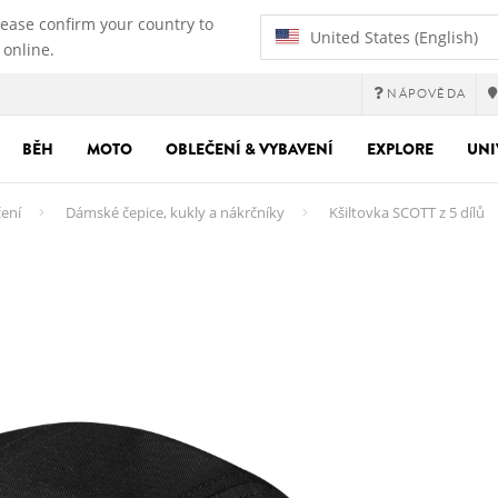
lease confirm your country to
United States (English)
 online.
NÁPOVĚDA
BĚH
MOTO
OBLEČENÍ & VYBAVENÍ
EXPLORE
UNI
ení
Dámské čepice, kukly a nákrčníky
Kšiltovka SCOTT z 5 dílů