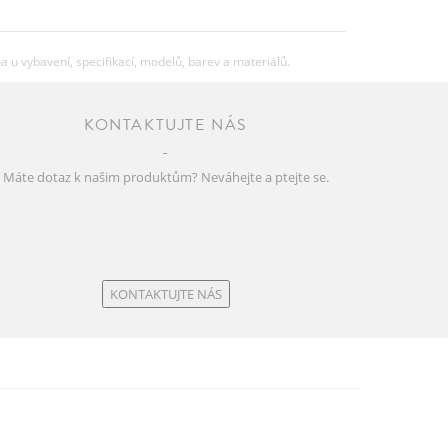
u vybavení, specifikací, modelů, barev a materiálů.
KONTAKTUJTE NÁS
Máte dotaz k našim produktům? Neváhejte a ptejte se.
KONTAKTUJTE NÁS