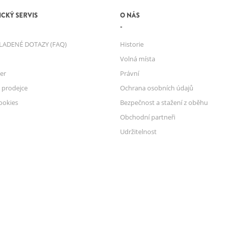
CKÝ SERVIS
O NÁS
LADENÉ DOTAZY (FAQ)
Historie
Volná místa
er
Právní
 prodejce
Ochrana osobních údajů
ookies
Bezpečnost a stažení z oběhu
Obchodní partneři
Udržitelnost