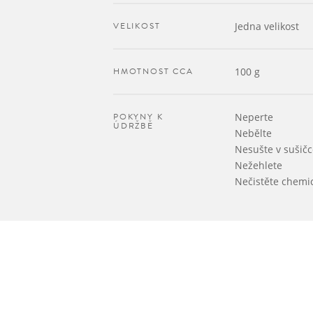
VELIKOST
Jedna velikost
HMOTNOST CCA
100 g
POKYNY K
Neperte
ÚDRŽBĚ
Nebělte
Nesušte v sušičc
Nežehlete
Nečistěte chemi