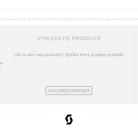
ch uvedených na těchto stránkách, kdykoli bez předchozího upozornění, zejména 
VYHLEDEJTE PRODEJCE
Líbí se vám naše produkty? Zjistěte, který prodejce je poblíž!
ne
c
VYHLEDEJTE PRODEJCE