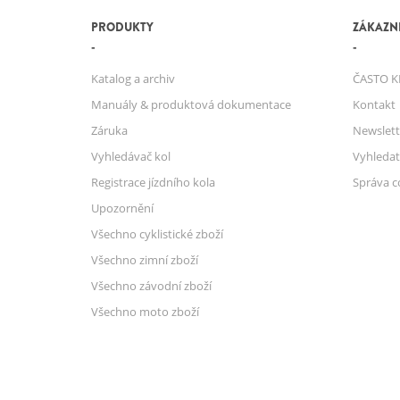
PRODUKTY
ZÁKAZNI
Katalog a archiv
ČASTO K
Manuály & produktová dokumentace
Kontakt
Záruka
Newslett
Vyhledávač kol
Vyhledat
Registrace jízdního kola
Správa c
Upozornění
Všechno cyklistické zboží
Všechno zimní zboží
Všechno závodní zboží
Všechno moto zboží