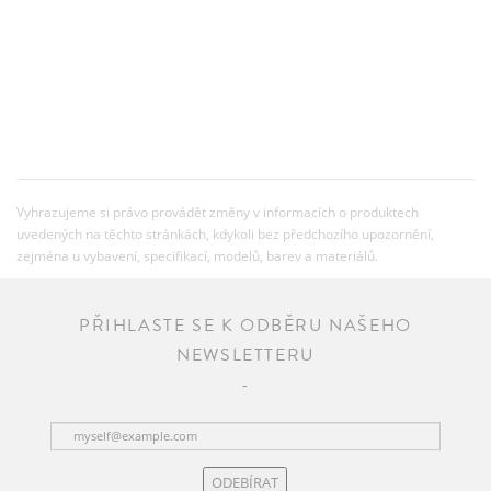
Vyhrazujeme si právo provádět změny v informacích o produktech
uvedených na těchto stránkách, kdykoli bez předchozího upozornění,
zejména u vybavení, specifikací, modelů, barev a materiálů.
PŘIHLASTE SE K ODBĚRU NAŠEHO
NEWSLETTERU
ODEBÍRAT