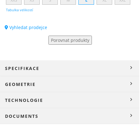
XXS
XS
S
M
L
XL
XXL
Tabulka velikostí
Vyhledat prodejce
Porovnat produkty
SPECIFIKACE
GEOMETRIE
TECHNOLOGIE
DOCUMENTS