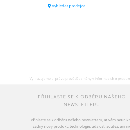
Vyhledat prodejce
Vyhrazujeme si právo provádět změny v informacích o produkte
PŘIHLASTE SE K ODBĚRU NAŠEHO
NEWSLETTERU
Přihlaste se k odběru našeho newsletteru, ať vám neunik
žádný nový produkt, technologie, událost, soutěž, ani ni