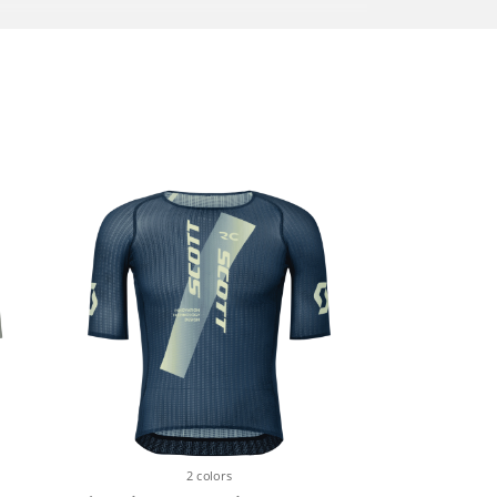
Shimano RT-CL800, 140mm
Syncros RC Bartape
Syncros HB-R100-CF
Syncros ST-R100-AL
Syncros SP-R101-CF
Syncros Belcarra V 2.0 Cut-out, CrMo
rails
2 colors