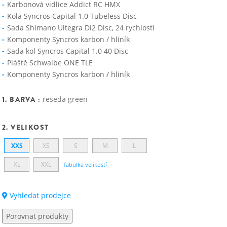
Karbonová vidlice Addict RC HMX
Kola Syncros Capital 1.0 Tubeless Disc
Sada Shimano Ultegra Di2 Disc, 24 rychlostí
Komponenty Syncros karbon / hliník
Sada kol Syncros Capital 1.0 40 Disc
Pláště Schwalbe ONE TLE
Komponenty Syncros karbon / hliník
1. BARVA :
reseda green
2. VELIKOST
XXS
XS
S
M
L
XL
XXL
Tabulka velikostí
Vyhledat prodejce
Porovnat produkty