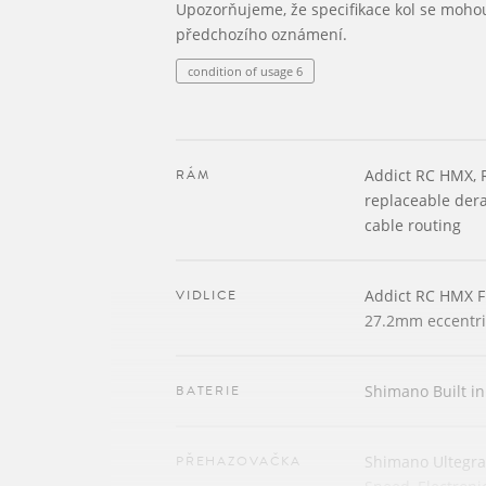
Upozorňujeme, že specifikace kol se moho
předchozího oznámení.
condition of usage 6
RÁM
Addict RC HMX, 
replaceable dera
cable routing
VIDLICE
Addict RC HMX F
27.2mm eccentri
BATERIE
Shimano Built i
PŘEHAZOVAČKA
Shimano Ultegra