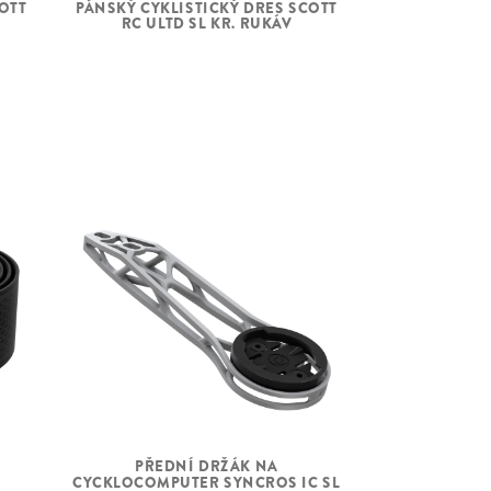
OTT
PÁNSKÝ CYKLISTICKÝ DRES SCOTT
CYKLISTI
RC ULTD SL KR. RUKÁV
CADEN
Acros AIF-1317
Syncros Capital 1.0 40 Disc, 24 Front,
24 Rear, Syncros Axle
Continental Grand Prix TR 30x622
Continental Grand Prix TR 30x622
Syncros handlebar tool
7.3
PŘEDNÍ DRŽÁK NA
CYCKLOCOMPUTER SYNCROS IC SL