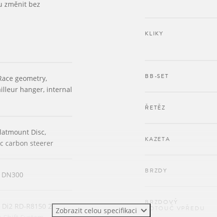
u změnit bez
KLIKY
BB-SET
Race geometry,
illeur hanger, internal
ŘETĚZ
latmount Disc,
KAZETA
c carbon steerer
BRZDY
n DN300
BRZDOVÝ
 Di2 RD-R8150 24
KOTOUČ VPŘEDU
Zobrazit celou specifikaci