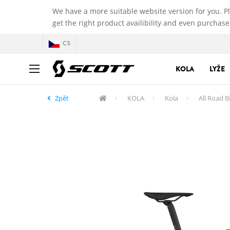
We have a more suitable website version for you. P
get the right product availibility and even purchase
CS
KOLA
LYŽE
Zpět
KOLA
Kola
All Road B