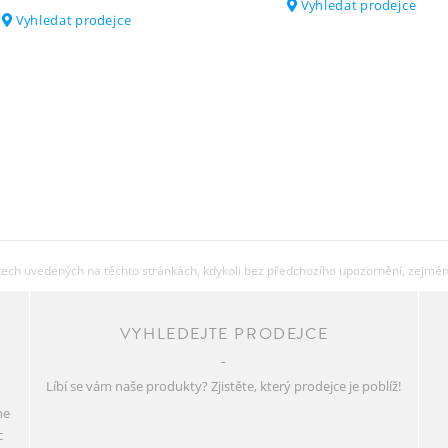
Vyhledat prodejce
HMOTNOST V LB
Vyhledat prodejce
(CCA)
MAX. SYSTÉMOVÁ
HMOTNOST
ch uvedených na těchto stránkách, kdykoli bez předchozího upozornění, zejména 
VYHLEDEJTE PRODEJCE
Líbí se vám naše produkty? Zjistěte, který prodejce je poblíž!
ne
c