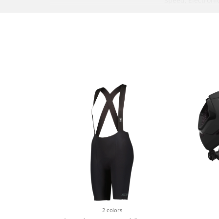
Speed, Electroni
2 colors