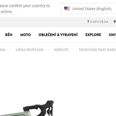
lease confirm your country to
United States (English)
 online.
NÁPOVĚDA
BĚH
MOTO
OBLEČENÍ & VYBAVENÍ
EXPLORE
UNI
ikes
Lehká silniční kola
Addict RC
Silniční kolo Scott Addic