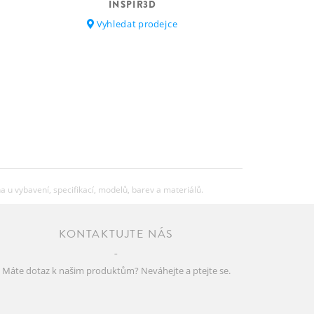
INSPIR3D
16.09
Vyhledat prodejce
120kg
Celková hmotnost zahrnuje kolo,
jezdce, vybavení\ a případné další
zavazadlo
u vybavení, specifikací, modelů, barev a materiálů.
KONTAKTUJTE NÁS
Máte dotaz k našim produktům? Neváhejte a ptejte se.