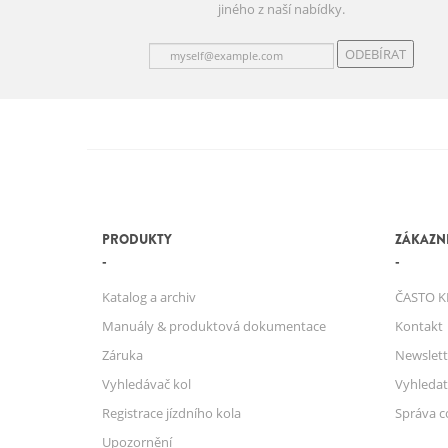
jiného z naší nabídky.
ODEBÍRAT
PRODUKTY
ZÁKAZNI
Katalog a archiv
ČASTO K
Manuály & produktová dokumentace
Kontakt
Záruka
Newslett
Vyhledávač kol
Vyhledat
Registrace jízdního kola
Správa c
Upozornění