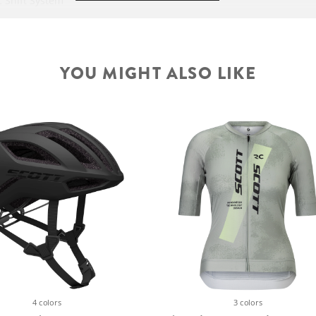
c Shift System
BRZDOVÝ
KOTOUČ VZADU
YOU MIGHT ALSO LIKE
GRIPY
ŘIDÍTKA
PŘEDSTAVEC
SEDLOVKA
SEDLOVKA
4 colors
3 colors