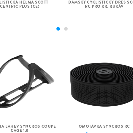
LISTICKÁ HELMA SCOTT
DÁMSKÝ CYKLISTICKÝ DRES SC
CENTRIC PLUS (CE)
RC PRO KR. RUKÁV
HLAVOVÉ
SLOŽENÍ
SADA KOL
PŘEDNÍ PLÁŠŤ
ZADNÍ PLÁŠŤ
EXTRA
HMOTNOST V KG
(CCA)
OMOTÁVKA SYNCROS RC
NA LAHEV SYNCROS COUPE
CAGE 1.0