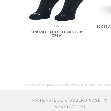
4 colors
SCOTT A
PONOŽKY SCOTT BLOCK STRIPE
CREW
Vyhrazujeme si právo provádět změny v informacích o produkte
PŘIHLASTE SE K ODBĚRU NAŠEHO
NEWSLETTERU