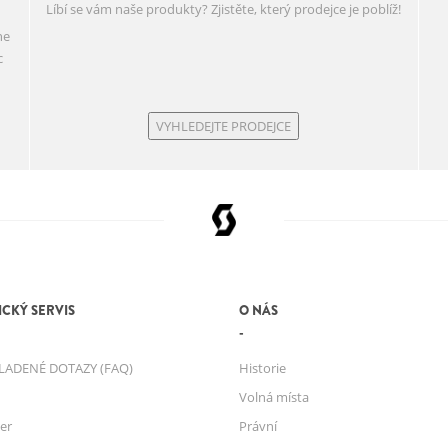
Líbí se vám naše produkty? Zjistěte, který prodejce je poblíž!
ne
c
VYHLEDEJTE PRODEJCE
CKÝ SERVIS
O NÁS
LADENÉ DOTAZY (FAQ)
Historie
Volná místa
er
Právní