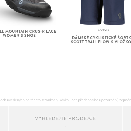
3 colors
LL MOUNTAIN CRUS-R LACE
WOMEN'S SHOE
DÁMSKÉ CYKLISTICKÉ ŠORT
SCOTT TRAIL FLOW S VLOŽK
ch uvedených na těchto stránkách, kdykoli bez předchozího upozornění, zejména 
VYHLEDEJTE PRODEJCE