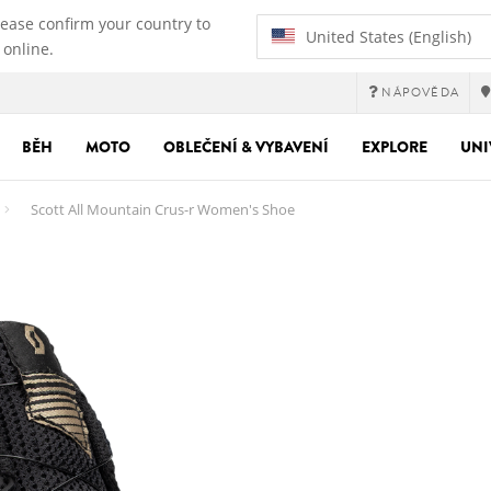
lease confirm your country to
United States (English)
 online.
NÁPOVĚDA
BĚH
MOTO
OBLEČENÍ & VYBAVENÍ
EXPLORE
UNI
Scott All Mountain Crus-r Women's Shoe