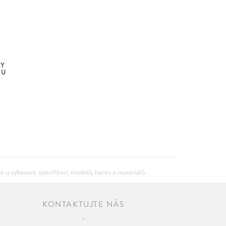
KY
OU
u vybavení, specifikací, modelů, barev a materiálů.
KONTAKTUJTE NÁS