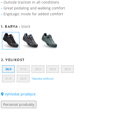
Outsole traction in all conditions
Great pedaling and walking comfort
ErgoLogic insole for added comfort
1. BARVA :
black
2. VELIKOST
36.0
37.0
38.0
39.0
40.0
41.0
42.0
Tabulka velikostí
Vyhledat prodejce
Porovnat produkty