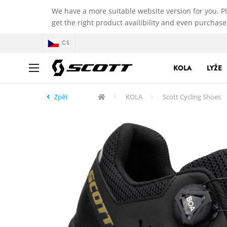
We have a more suitable website version for you. P
get the right product availibility and even purchase
CS
KOLA
LYŽE
Zpět
KOLA
Scott Cycling Shoes