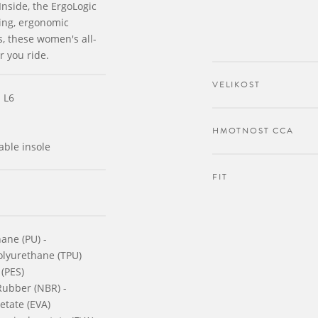
Inside, the ErgoLogic
ing, ergonomic
, these women's all-
 you ride.
VELIKOST
 L6
HMOTNOST CCA
able insole
FIT
ane (PU) -
olyurethane (TPU)
 (PES)
 Rubber (NBR) -
etate (EVA)