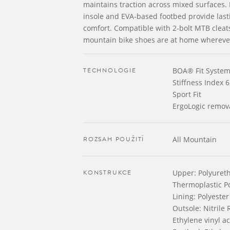
maintains traction across mixed surfaces. 
insole and EVA-based footbed provide last
comfort. Compatible with 2-bolt MTB cleats
mountain bike shoes are at home wherever
TECHNOLOGIE
BOA® Fit System
Stiffness Index 6
Sport Fit
ErgoLogic remov
ROZSAH POUŽITÍ
All Mountain
KONSTRUKCE
Upper: Polyureth
Thermoplastic P
Lining: Polyester
Outsole: Nitrile
Ethylene vinyl ac