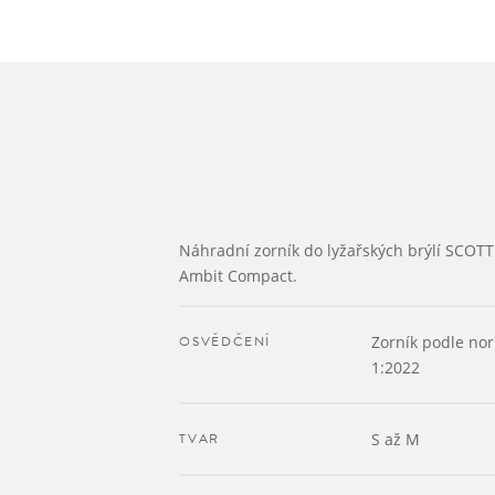
Náhradní zorník do lyžařských brýlí SCOTT
Ambit Compact.
OSVĚDČENÍ
Zorník podle no
1:2022
TVAR
S až M