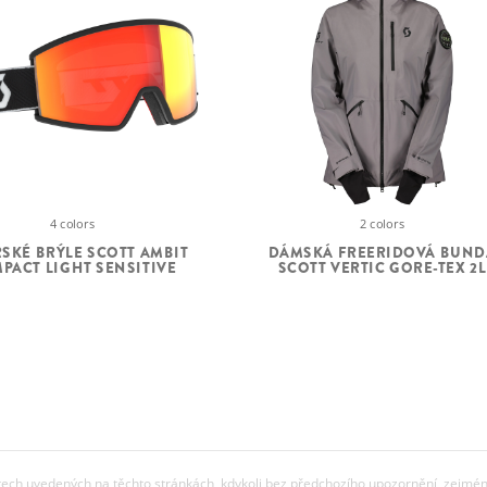
4 colors
2 colors
ŘSKÉ BRÝLE SCOTT AMBIT
DÁMSKÁ FREERIDOVÁ BUND
PACT LIGHT SENSITIVE
SCOTT VERTIC GORE-TEX 2L
ch uvedených na těchto stránkách, kdykoli bez předchozího upozornění, zejména 