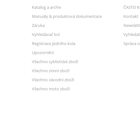
Katalog a archiv
ČASTO K
Manuály & produktová dokumentace
Kontakt
Záruka
Newslett
Vyhledávač kol
Vyhledat
Registrace jízdního kola
Správa c
Upozornění
Všechno cyklistické zboží
Všechno zimní zboží
Všechno závodní zboží
Všechno moto zboží