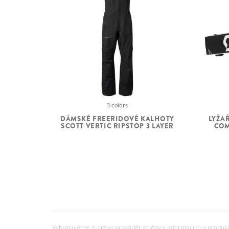
3 colors
DÁMSKÉ FREERIDOVÉ KALHOTY
LYŽA
SCOTT VERTIC RIPSTOP 3 LAYER
COM
Vyhrazujeme si právo provádět změny v informacích o produkte