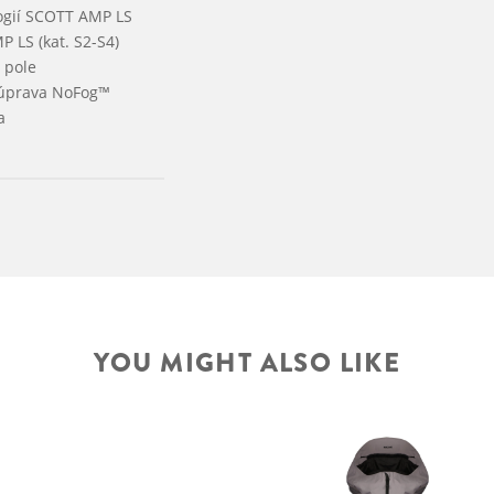
logií SCOTT AMP LS
 LS (kat. S2-S4)
 pole
 úprava NoFog™
a
YOU MIGHT ALSO LIKE