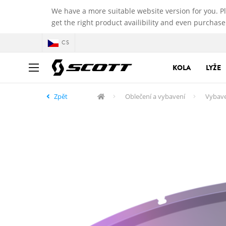
We have a more suitable website version for you. P
get the right product availibility and even purchase
CS
KOLA
LYŽE
Zpět
Oblečení a vybavení
Vybav