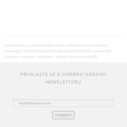
Vyhrazujeme si právo provádět změny v informacích o produktech
uvedených na těchto stránkách, kdykoli bez předchozího upozornění,
zejména u vybavení, specifikací, modelů, barev a materiálů.
PŘIHLASTE SE K ODBĚRU NAŠEHO
NEWSLETTERU
ODEBÍRAT