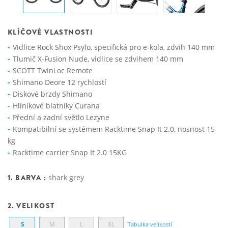
KLÍČOVÉ VLASTNOSTI
Vidlice Rock Shox Psylo, specifická pro e-kola, zdvih 140 mm
Tlumič X-Fusion Nude, vidlice se zdvihem 140 mm
SCOTT TwinLoc Remote
Shimano Deore 12 rychlostí
Diskové brzdy Shimano
Hliníkové blatníky Curana
Přední a zadní světlo Lezyne
Kompatibilní se systémem Racktime Snap It 2.0, nosnost 15
kg
Racktime carrier Snap It 2.0 15KG
1. BARVA :
shark grey
2. VELIKOST
S
M
L
XL
Tabulka velikostí