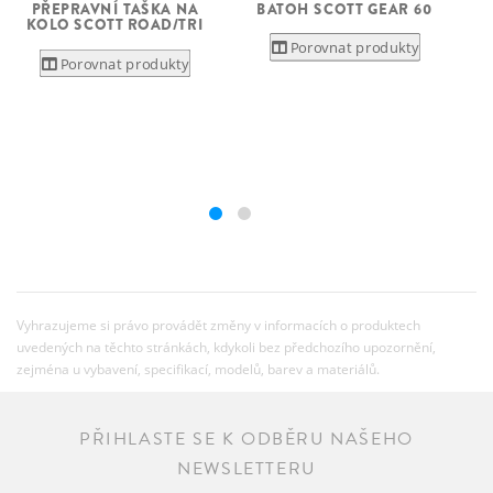
BATOH SCOTT GEAR 60
PŘEPRAVNÍ TAŠKA NA
P
KOLO SCOTT ROAD/TRI
Porovnat produkty
Porovnat produkty
Vyhrazujeme si právo provádět změny v informacích o produktech
uvedených na těchto stránkách, kdykoli bez předchozího upozornění,
zejména u vybavení, specifikací, modelů, barev a materiálů.
PŘIHLASTE SE K ODBĚRU NAŠEHO
NEWSLETTERU