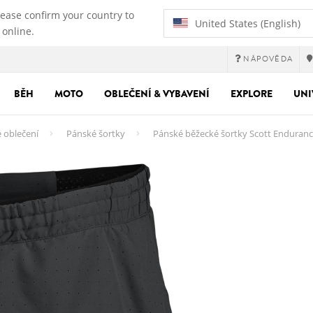
lease confirm your country to
United States (English)
 online.
NÁPOVĚDA
BĚH
MOTO
OBLEČENÍ & VYBAVENÍ
EXPLORE
UNI
 oblečení
Pánské šortky
Pánské běžecké šortky Scott Enduran