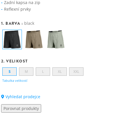
Zadní kapsa na zip
Reflexní prvky
1. BARVA :
black
2. VELIKOST
S
M
L
XL
XXL
Tabulka velikostí
Vyhledat prodejce
Porovnat produkty