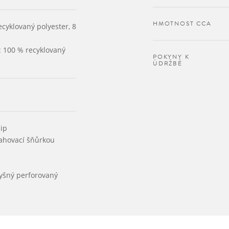
HMOTNOST CCA
ecyklovaný polyester, 8
: 100 % recyklovaný
POKYNY K
ÚDRŽBĚ
ip
tahovací šňůrkou
yšný perforovaný