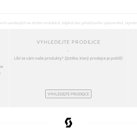
ch uvedených na těchto stránkách, kdykoli bez předchozího upozornění, zejména 
VYHLEDEJTE PRODEJCE
Líbí se vám naše produkty? Zjistěte, který prodejce je poblíž!
ne
c
VYHLEDEJTE PRODEJCE