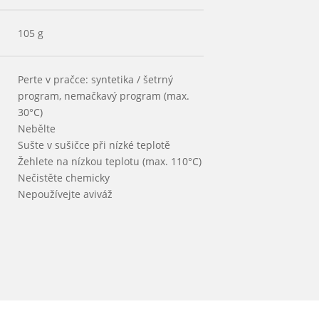
105 g
Perte v pračce: syntetika / šetrný
program, nemačkavý program (max.
30°C)
Nebělte
Sušte v sušičce při nízké teplotě
Žehlete na nízkou teplotu (max. 110°C)
Nečistěte chemicky
Nepoužívejte aviváž