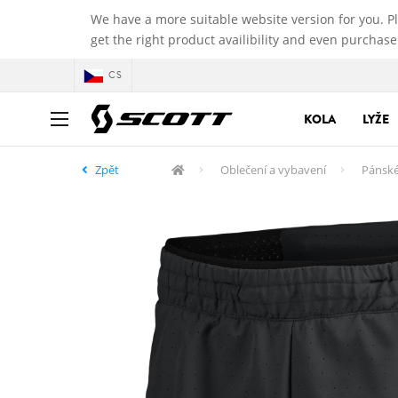
We have a more suitable website version for you. P
get the right product availibility and even purchase
CS
KOLA
LYŽE
Zpět
Oblečení a vybavení
Pánské