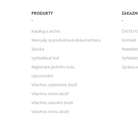
PRODUKTY
ZÁKAZNI
Katalog a archiv
ČASTO K
Manuály & produktová dokumentace
Kontakt
Záruka
Newslett
Vyhledávač kol
Vyhledat
Registrace jízdního kola
Správa c
Upozornění
Všechno cyklistické zboží
Všechno zimní zboží
Všechno závodní zboží
Všechno moto zboží