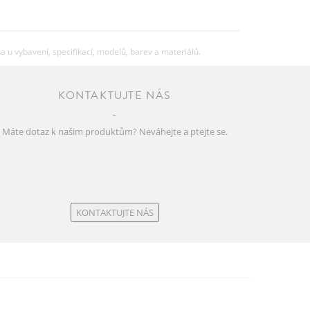
u vybavení, specifikací, modelů, barev a materiálů.
KONTAKTUJTE NÁS
Máte dotaz k našim produktům? Neváhejte a ptejte se.
KONTAKTUJTE NÁS