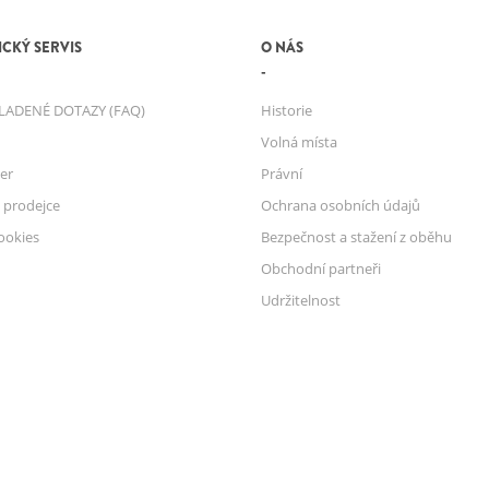
CKÝ SERVIS
O NÁS
LADENÉ DOTAZY (FAQ)
Historie
Volná místa
er
Právní
 prodejce
Ochrana osobních údajů
ookies
Bezpečnost a stažení z oběhu
Obchodní partneři
Udržitelnost