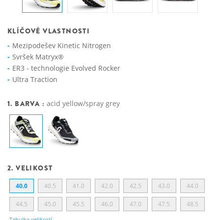
KLÍČOVÉ VLASTNOSTI
Mezipodešev Kinetic Nitrogen
Svršek Matryx®
ER3 - technologie Evolved Rocker
Ultra Traction
1. BARVA :
acid yellow/spray grey
2. VELIKOST
40.0
40.5
41.0
42.0
42.5
43.0
44.0
44.5
45.0
45.5
46.0
47.0
47.5
48.5
Tabulka velikostí