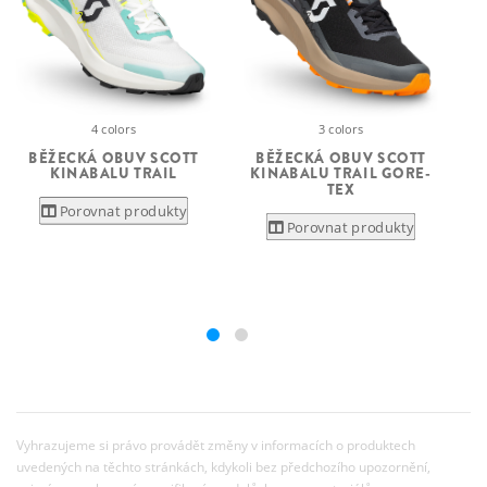
4 colors
3 colors
BĚŽECKÁ OBUV SCOTT
BĚŽECKÁ OBUV SCOTT
KINABALU TRAIL
KINABALU TRAIL GORE-
TEX
Porovnat produkty
Porovnat produkty
Vyhrazujeme si právo provádět změny v informacích o produktech
uvedených na těchto stránkách, kdykoli bez předchozího upozornění,