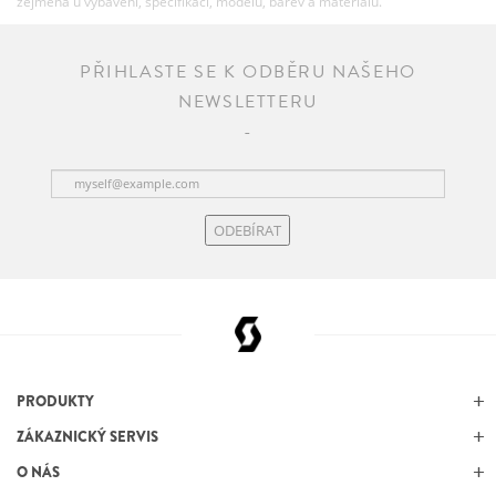
zejména u vybavení, specifikací, modelů, barev a materiálů.
PŘIHLASTE SE K ODBĚRU NAŠEHO
NEWSLETTERU
ODEBÍRAT
PRODUKTY
ZÁKAZNICKÝ SERVIS
O NÁS