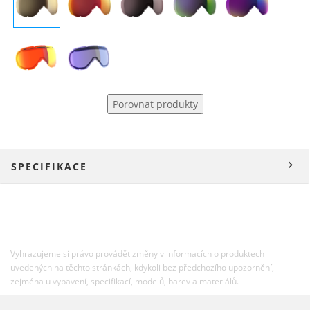
Porovnat produkty
SPECIFIKACE
Vyhrazujeme si právo provádět změny v informacích o produktech
uvedených na těchto stránkách, kdykoli bez předchozího upozornění,
zejména u vybavení, specifikací, modelů, barev a materiálů.