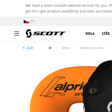
We have a more suitable website version for you. P
get the right product availibility and even purchase
CS
KOLA
LYŽE
Zpět
Moto
Kolekce pro MX