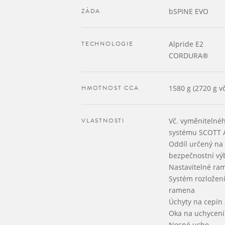
ZÁDA
bSPINE EVO
TECHNOLOGIE
Alpride E2
CORDURA®
HMOTNOST CCA
1580 g (2720 g v
VLASTNOSTI
Vč. vyměnitelné
systému SCOTT A
Oddíl určený na 
bezpečnostní vý
Nastavitelné ra
Systém rozložen
ramena
Úchyty na cepín 
Oka na uchycení 
Nosné ucho