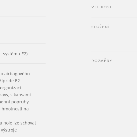
VELIKOST
SLOŽENÍ
č. systému E2)
ROZMĚRY
ho airbagového
lpride E2
organizaci
bavy, s kapsami
menní popruhy
í hmotnosti na
a hole lze schovat
výstroje