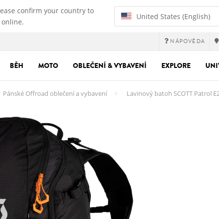
lease confirm your country to
United States (English)
 online.
NÁPOVĚDA
BĚH
MOTO
OBLEČENÍ & VYBAVENÍ
EXPLORE
UNI
Pánské Offroad oblečení a vybavení
Lavinový batoh SCOTT Patrol E2