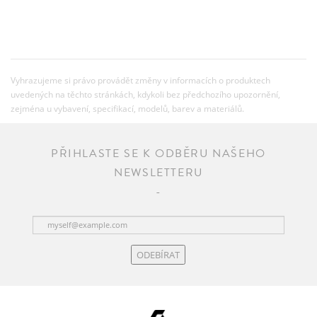
Vyhrazujeme si právo provádět změny v informacích o produktech
uvedených na těchto stránkách, kdykoli bez předchozího upozornění,
zejména u vybavení, specifikací, modelů, barev a materiálů.
PŘIHLASTE SE K ODBĚRU NAŠEHO
NEWSLETTERU
ODEBÍRAT