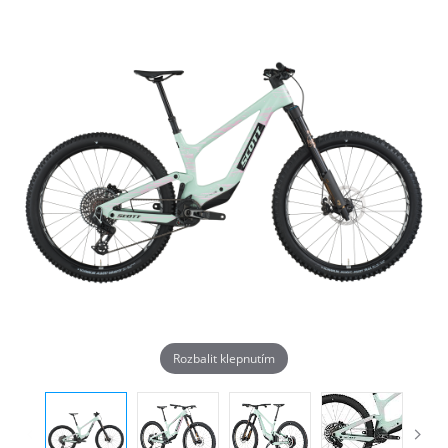
Rozbalit klepnutím